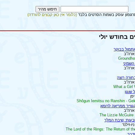
רגומון עוסק בשמות הסרטים בלבד
(כלומר אין כאן קבצים להורדה)
ם בחודש יולי
תמול בבוקר
Groundho
השמיני
ורה רוצה
What a Girl
 שוגון
Shôgun Iemitsu no Ranshin - Gek
גווייר ממריאה לרומא
The Lizzie McGuire
עות: שיבת המלך
The Lord of the Rings: The Return of th
דבר