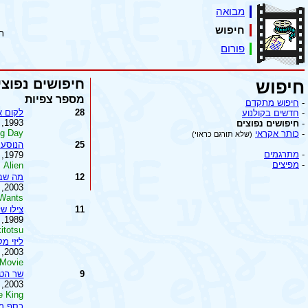
מבואה
חיפוש
ת
פורום
חיפושים נפוצי
חיפוש
מספר צפיות
-
חיפוש מתקדם
28
לקום א
-
חדשים בקולנוע
1993, ארה''ב
-
חיפושים נפוצים
g Day
-
כותר אקראי
(שלא תורגם כראוי)
25
הנוסע 
-
מתרגמים
1979, ארה''ב
-
מפיצים
Alien
12
מה שבח
2003, ארה''ב
 Wants
11
צילו של
1989, יפן
itotsu
ליזי מק
2003, ארה''ב
 Movie
9
שר הטב
2003, ניו-זילנד
e King
כסף מ