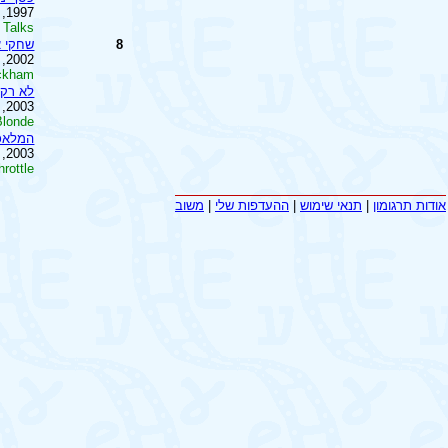
1997, ארה''ב
 Talks
8
שחקי א
2002, בריטניה
eckham
לא רק ב
2003, ארה''ב
Blonde
המלאכי
2003, ארה''ב
hrottle
אודות תרגומון
|
תנאי שימוש
|
ההעדפות שלי
|
משוב